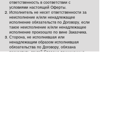
ответственность в соответствии с
условиями настоящей Оферты.
Исполнитель не несет ответственности за
неисполнение и/или ненадлежащее
исполнение обязательств по Договору, если
такое неисполнение и/или ненадлежащее
исполнение произошло по вине Заказчика.
Сторона, не исполнившая или
ненадлежащим образом исполнившая
обязательства по Договору, обязана
возместить другой Стороне причиненные
такими нарушениями убытки.
Срок действия настоящей Оферты
Оферта вступает в силу с момента
размещения на Сайте Исполнителя и
действует до момента её отзыва
Исполнителем.
Исполнитель оставляет за собой право
внести изменения в условия Оферты и/или
отозвать Оферту в любой момент по своему
усмотрению. Сведения об изменении или
отзыве Оферты доводятся до Заказчика по
выбору Исполнителя посредством
размещения на сайте Исполнителя в сети
«Интернет», в Личном кабинете Заказчика,
либо путем направления соответствующего
уведомления на электронный или почтовый
адрес, указанный Заказчиком при